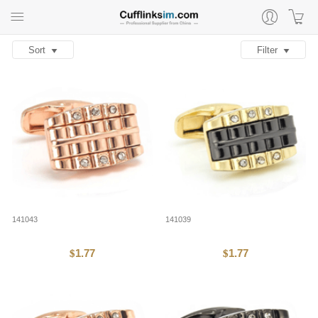
Sort
Filter
141043
141039
1.77
1.77
$
$