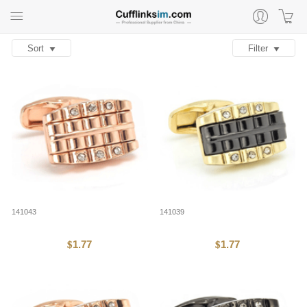
Sort
Filter
141043
141039
1.77
1.77
$
$