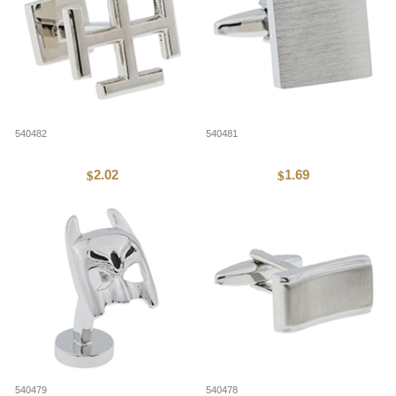
540482
540481
2.02
1.69
$
$
540479
540478