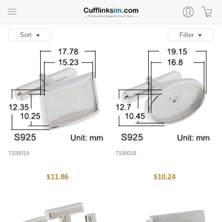
Sort
Filter
7100019
7100018
11.86
10.24
$
$