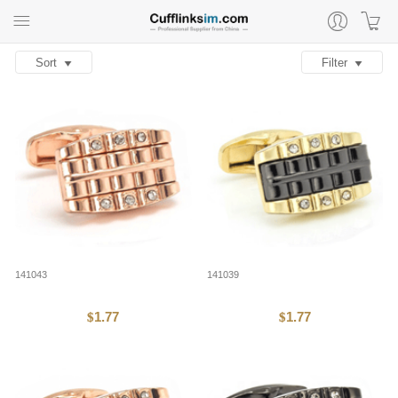
Sort
Filter
141043
141039
1.77
1.77
$
$